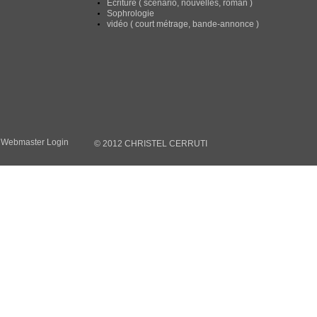
Ecriture ( scénario, nouvelles, roman )
Sophrologie
​vidéo ( court métrage, bande-annonce )
Webmaster Login
© 2012 CHRISTEL CERRUTI